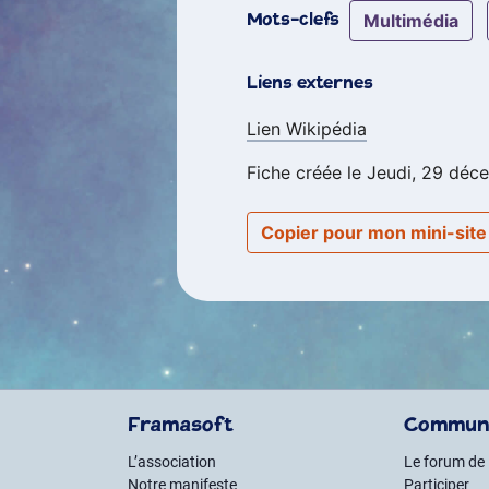
multimédia
Mots-clefs
Liens externes
Lien Wikipédia
Fiche créée le Jeudi, 29 déc
Copier pour mon mini-sit
Framasoft
Commun
L’association
Le forum de
Notre manifeste
Participer