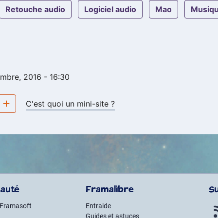
retouche audio
logiciel audio
mao
musiq
embre, 2016 - 16:30
e
C'est quoi un mini-site ?
auté
Framalibre
S
 Framasoft
Entraide
Guides et astuces