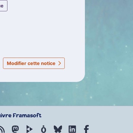
ue
Modifier cette notice
uivre Framasoft
Flux RSS
Mastodon
PeerTube
Mobilizon
Bluesky
LinkedIn
Facebook