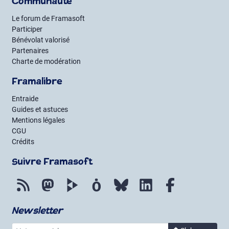
Communauté
Le forum de Framasoft
Participer
Bénévolat valorisé
Partenaires
Charte de modération
Framalibre
Entraide
Guides et astuces
Mentions légales
CGU
Crédits
Suivre Framasoft
Flux RSS
Mastodon
PeerTube
Mobilizon
Bluesky
LinkedIn
Facebook
Newsletter
Votre courriel