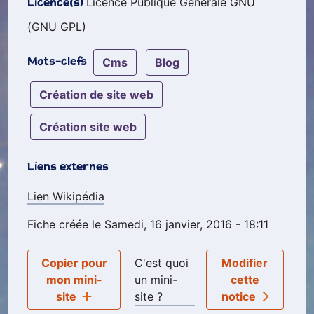
Licence Publique Générale GNU
Licence(s)
(GNU GPL)
cms
blog
Mots-clefs
création de site web
création site web
Liens externes
Lien Wikipédia
Fiche créée le Samedi, 16 janvier, 2016 - 18:11
Copier pour
C'est quoi
Modifier
mon mini-
un mini-
cette
site
site ?
notice