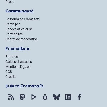
Prout
Communauté
Le forum de Framasoft
Participer
Bénévolat valorisé
Partenaires
Charte de modération
Framalibre
Entraide
Guides et astuces
Mentions légales
CGU
Crédits
Suivre Framasoft
Flux RSS
Mastodon
PeerTube
Mobilizon
Bluesky
LinkedIn
Facebook