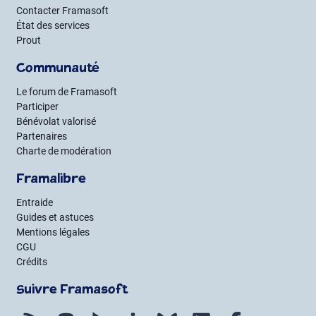
Contacter Framasoft
État des services
Prout
Communauté
Le forum de Framasoft
Participer
Bénévolat valorisé
Partenaires
Charte de modération
Framalibre
Entraide
Guides et astuces
Mentions légales
CGU
Crédits
Suivre Framasoft
Flux RSS
Mastodon
PeerTube
Mobilizon
Bluesky
LinkedIn
Facebook