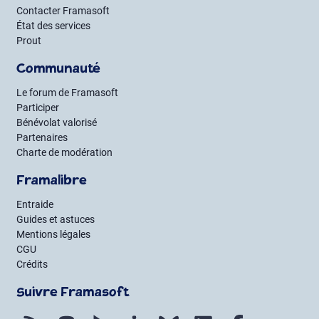
Contacter Framasoft
État des services
Prout
Communauté
Le forum de Framasoft
Participer
Bénévolat valorisé
Partenaires
Charte de modération
Framalibre
Entraide
Guides et astuces
Mentions légales
CGU
Crédits
Suivre Framasoft
Flux RSS
Mastodon
PeerTube
Mobilizon
Bluesky
LinkedIn
Facebook