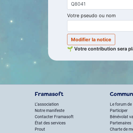
Votre pseudo ou nom
Modifier la notice
🌱 Votre contribution sera pl
Framasoft
Commun
L’association
Le forum de
Notre manifeste
Participer
Contacter Framasoft
Bénévolat va
État des services
Partenaires
Prout
Charte de m