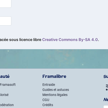
acée sous licence libre
Creative Commons By
-
SA
4.0
.
auté
Framalibre
S
 Framasoft
Entraide
Guides et astuces
lorisé
Mentions légales
N
CGU
odération
Crédits
Vot