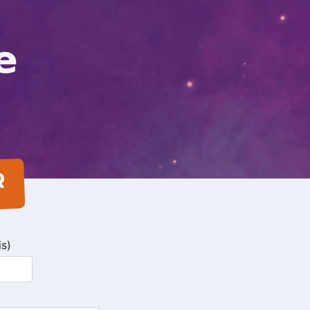
e
R
is)