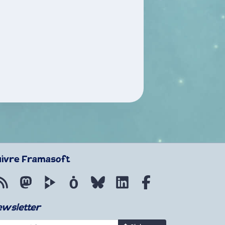
uivre Framasoft
Flux RSS
Mastodon
PeerTube
Mobilizon
Bluesky
LinkedIn
Facebook
ewsletter
re courriel