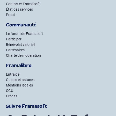
Contacter Framasoft
État des services
Prout
Communauté
Le forum de Framasoft
Participer
Bénévolat valorisé
Partenaires
Charte de modération
Framalibre
Entraide
Guides et astuces
Mentions légales
CGU
Crédits
Suivre Framasoft
Flux RSS
Mastodon
PeerTube
Mobilizon
Bluesky
LinkedIn
Facebook