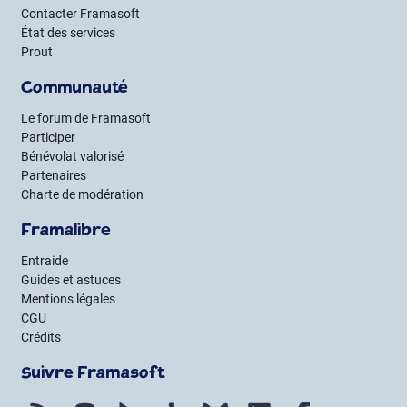
Contacter Framasoft
État des services
Prout
Communauté
Le forum de Framasoft
Participer
Bénévolat valorisé
Partenaires
Charte de modération
Framalibre
Entraide
Guides et astuces
Mentions légales
CGU
Crédits
Suivre Framasoft
Flux RSS
Mastodon
PeerTube
Mobilizon
Bluesky
LinkedIn
Facebook