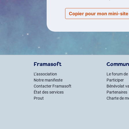
Copier pour mon mini-sit
Framasoft
Commun
L’association
Le forum de
Notre manifeste
Participer
Contacter Framasoft
Bénévolat va
État des services
Partenaires
Prout
Charte de m