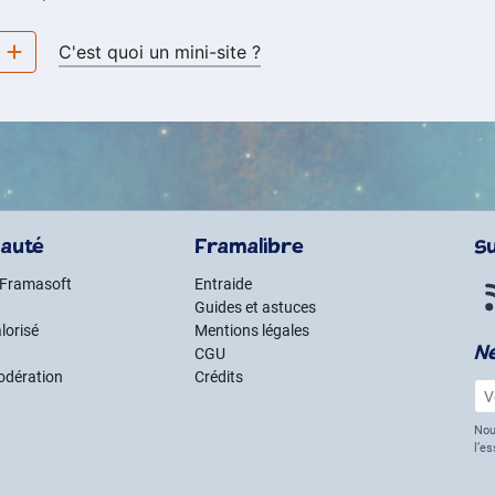
e
C'est quoi un mini-site ?
auté
Framalibre
S
 Framasoft
Entraide
Guides et astuces
lorisé
Mentions légales
N
CGU
odération
Crédits
Vot
Nou
l’e