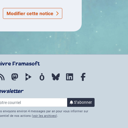
Modifier cette notice
uivre Framasoft
Flux RSS
Mastodon
PeerTube
Mobilizon
Bluesky
LinkedIn
Facebook
ewsletter
re courriel
S’abonner
à la lettre d’informations
s envoyons environ 4 messages par an pour vous informer sur
ssentiel de nos actions (
voir les archives
).