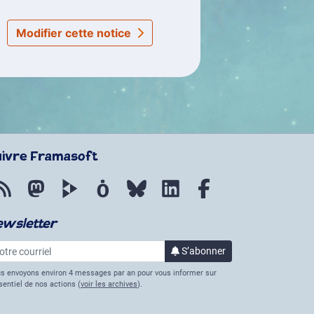
Modifier cette notice
uivre Framasoft
Flux RSS
Mastodon
PeerTube
Mobilizon
Bluesky
LinkedIn
Facebook
ewsletter
re courriel
S’abonner
à la lettre d’informations
s envoyons environ 4 messages par an pour vous informer sur
ssentiel de nos actions (
voir les archives
).