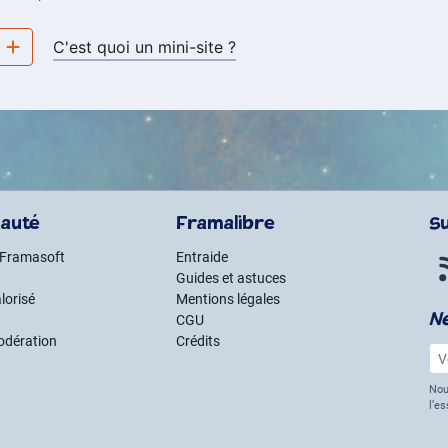
e
C'est quoi un mini-site ?
auté
Framalibre
S
 Framasoft
Entraide
Guides et astuces
lorisé
Mentions légales
N
CGU
odération
Crédits
Vot
Nou
l’e