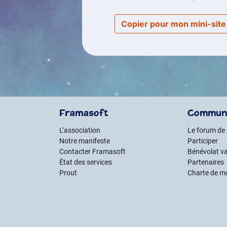
Copier pour mon mini-sit
Framasoft
Commun
L’association
Le forum de
Notre manifeste
Participer
Contacter Framasoft
Bénévolat va
État des services
Partenaires
Prout
Charte de m