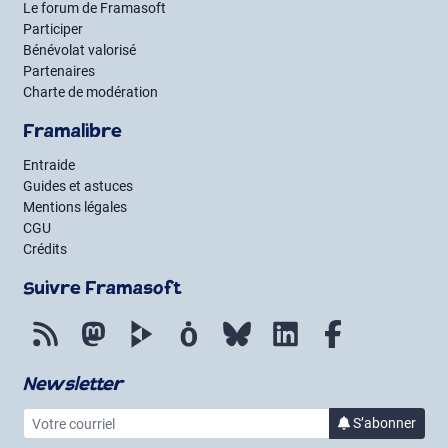
Le forum de Framasoft
Participer
Bénévolat valorisé
Partenaires
Charte de modération
Framalibre
Entraide
Guides et astuces
Mentions légales
CGU
Crédits
Suivre Framasoft
Flux RSS
Mastodon
PeerTube
Mobilizon
Bluesky
LinkedIn
Facebook
Newsletter
Votre courriel
S’abonner
à la lettre 