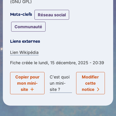
(GNU GPL)
réseau social
Mots-clefs
communauté
Liens externes
Lien Wikipédia
Fiche créée le lundi, 15 décembre, 2025 - 20:39
Copier pour
C'est quoi
Modifier
mon mini-
un mini-
cette
site
site ?
notice