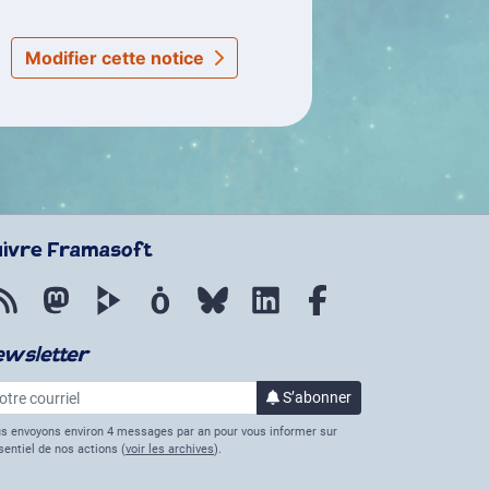
Modifier cette notice
uivre Framasoft
Flux RSS
Mastodon
PeerTube
Mobilizon
Bluesky
LinkedIn
Facebook
ewsletter
re courriel
S’abonner
à la lettre d’informations
s envoyons environ 4 messages par an pour vous informer sur
ssentiel de nos actions (
voir les archives
).