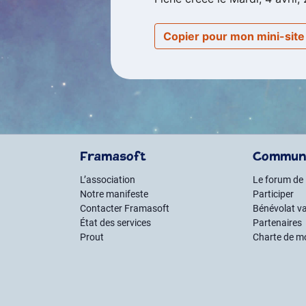
Copier pour mon mini-sit
Framasoft
Commun
L’association
Le forum de
Notre manifeste
Participer
Contacter Framasoft
Bénévolat va
État des services
Partenaires
Prout
Charte de m