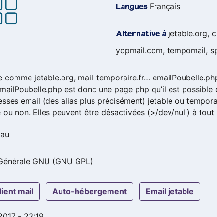
Français
Langues
jetable.org, 
Alternative à
yopmail.com, tempomail, 
e comme jetable.org, mail-temporaire.fr… emailPoubelle.php
mailPoubelle.php est donc une page php qu’il est possible d’
esses email (des alias plus précisément) jetable ou tempor
 ou non. Elles peuvent être désactivées (>/dev/null) à tout 
eau
 Générale GNU (GNU GPL)
client mail
auto-hébergement
email jetable
 2017 - 23:19