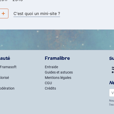
e
C'est quoi un mini-site ?
auté
Framalibre
S
 Framasoft
Entraide
Guides et astuces
lorisé
Mentions légales
N
CGU
odération
Crédits
Vot
Nou
l’e