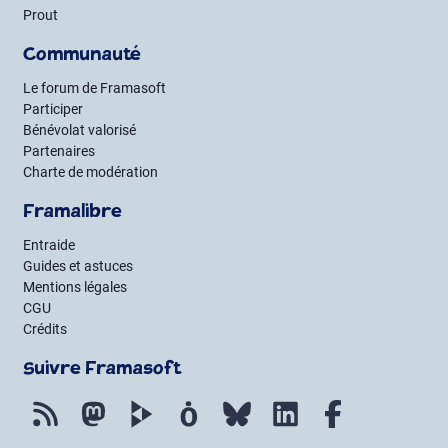
Prout
Communauté
Le forum de Framasoft
Participer
Bénévolat valorisé
Partenaires
Charte de modération
Framalibre
Entraide
Guides et astuces
Mentions légales
CGU
Crédits
Suivre Framasoft
Flux RSS
Mastodon
PeerTube
Mobilizon
Bluesky
LinkedIn
Facebook