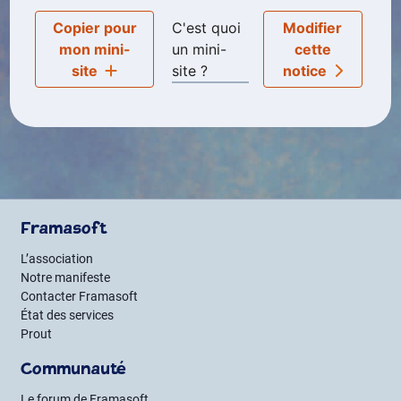
Copier pour
C'est quoi
Modifier
mon mini-
un mini-
cette
site
site ?
notice
Framasoft
L’association
Notre manifeste
Contacter Framasoft
État des services
Prout
Communauté
Le forum de Framasoft