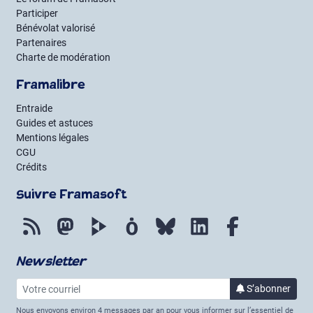
Participer
Bénévolat valorisé
Partenaires
Charte de modération
Framalibre
Entraide
Guides et astuces
Mentions légales
CGU
Crédits
Suivre Framasoft
Flux RSS
Mastodon
PeerTube
Mobilizon
Bluesky
LinkedIn
Facebook
Newsletter
Votre courriel
S’abonner
à la lettre 
Nous envoyons environ 4 messages par an pour vous informer sur l’essentiel de