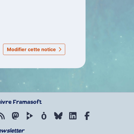
Modifier cette notice
uivre Framasoft
Flux RSS
Mastodon
PeerTube
Mobilizon
Bluesky
LinkedIn
Facebook
ewsletter