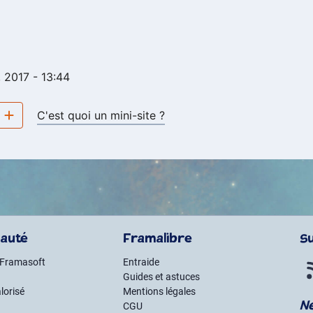
, 2017 - 13:44
e
C'est quoi un mini-site ?
auté
Framalibre
S
 Framasoft
Entraide
Guides et astuces
lorisé
Mentions légales
N
CGU