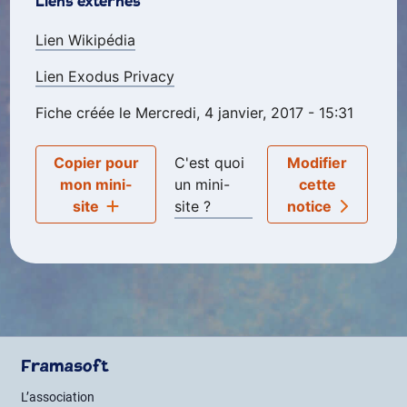
Liens externes
Lien Wikipédia
Lien Exodus Privacy
Fiche créée le Mercredi, 4 janvier, 2017 - 15:31
Copier pour
C'est quoi
Modifier
mon mini-
un mini-
cette
site
site ?
notice
Framasoft
L’association