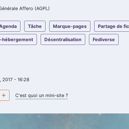
Générale Affero (AGPL)
agenda
tâche
marque-pages
partage de fi
o-hébergement
décentralisation
fediverse
, 2017 - 16:28
e
C'est quoi un mini-site ?