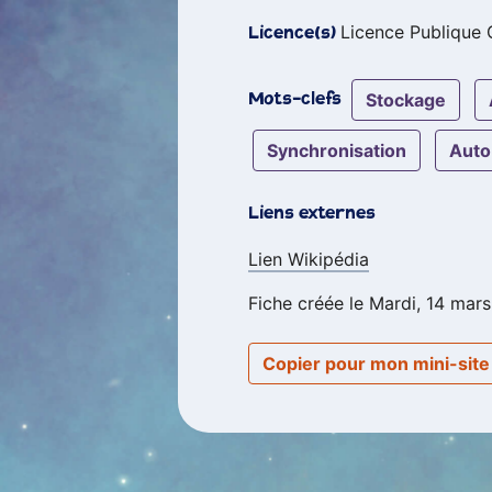
Licence Publique 
Licence(s)
stockage
Mots-clefs
synchronisation
aut
Liens externes
Lien Wikipédia
Fiche créée le Mardi, 14 mars
Copier pour mon mini-sit