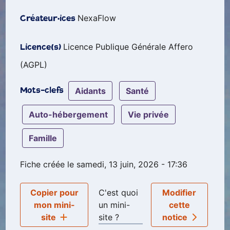
NexaFlow
Créateur·ices
Licence Publique Générale Affero
Licence(s)
(AGPL)
aidants
santé
Mots-clefs
Auto-hébergement
vie privée
famille
Fiche créée le samedi, 13 juin, 2026 - 17:36
Copier pour
C'est quoi
Modifier
mon mini-
un mini-
cette
site
site ?
notice