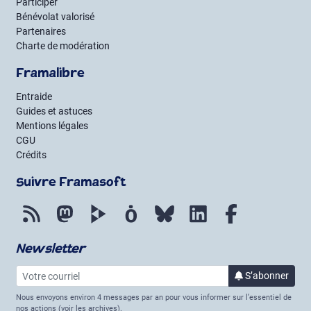
Participer
Bénévolat valorisé
Partenaires
Charte de modération
Framalibre
Entraide
Guides et astuces
Mentions légales
CGU
Crédits
Suivre Framasoft
Flux RSS
Mastodon
PeerTube
Mobilizon
Bluesky
LinkedIn
Facebook
Newsletter
Votre courriel
S’abonner
à la lettre 
Nous envoyons environ 4 messages par an pour vous informer sur l’essentiel de
nos actions (
voir les archives
).