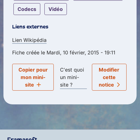
codecs
vidéo
Liens externes
Lien Wikipédia
Fiche créée le Mardi, 10 février, 2015 - 19:11
Copier pour
C'est quoi
Modifier
mon mini-
un mini-
cette
site
site ?
notice