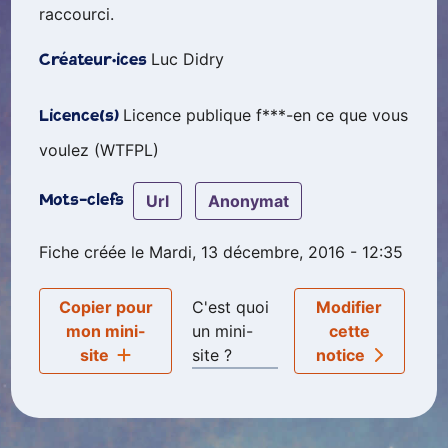
raccourci.
Luc Didry
Créateur·ices
Licence publique f***-en ce que vous
Licence(s)
voulez (WTFPL)
url
anonymat
Mots-clefs
Fiche créée le Mardi, 13 décembre, 2016 - 12:35
Copier pour
C'est quoi
Modifier
mon mini-
un mini-
cette
site
site ?
notice