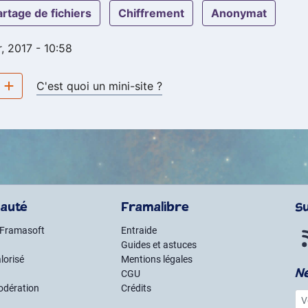
partage de fichiers
chiffrement
anonymat
r, 2017 - 10:58
e
C'est quoi un mini-site ?
auté
Framalibre
S
 Framasoft
Entraide
Guides et astuces
lorisé
Mentions légales
N
CGU
odération
Crédits
Vot