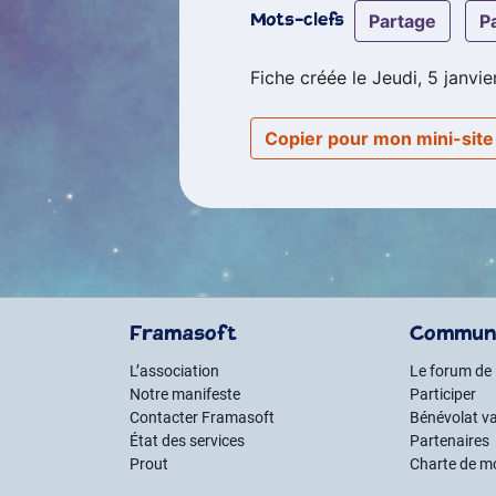
partage
Mots-clefs
Fiche créée le Jeudi, 5 janvie
Copier pour mon mini-sit
Framasoft
Commun
L’association
Le forum de
Notre manifeste
Participer
Contacter Framasoft
Bénévolat va
État des services
Partenaires
Prout
Charte de m