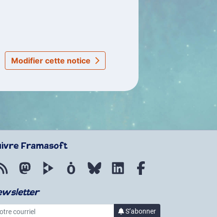
Modifier cette notice
uivre Framasoft
Flux RSS
Mastodon
PeerTube
Mobilizon
Bluesky
LinkedIn
Facebook
ewsletter
re courriel
S’abonner