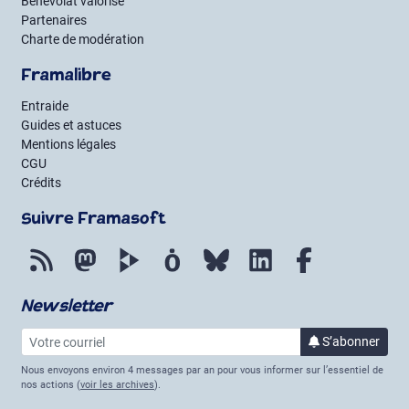
Bénévolat valorisé
Partenaires
Charte de modération
Framalibre
Entraide
Guides et astuces
Mentions légales
CGU
Crédits
Suivre Framasoft
Flux RSS
Mastodon
PeerTube
Mobilizon
Bluesky
LinkedIn
Facebook
Newsletter
Votre courriel
S’abonner
à la lettre 
Nous envoyons environ 4 messages par an pour vous informer sur l’essentiel de
nos actions (
voir les archives
).